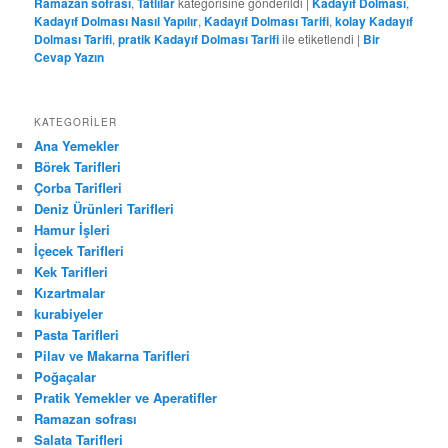
Ramazan sofrası
,
Tatlılar
kategorisine gönderildi
|
Kadayıf Dolması
,
Kadayıf Dolması Nasıl Yapılır
,
Kadayıf Dolması Tarifi
,
kolay Kadayıf
Dolması Tarifi
,
pratik Kadayıf Dolması Tarifi
ile etiketlendi
|
Bir
Cevap Yazın
KATEGORILER
Ana Yemekler
Börek Tarifleri
Çorba Tarifleri
Deniz Ürünleri Tarifleri
Hamur İşleri
İçecek Tarifleri
Kek Tarifleri
Kızartmalar
kurabiyeler
Pasta Tarifleri
Pilav ve Makarna Tarifleri
Poğaçalar
Pratik Yemekler ve Aperatifler
Ramazan sofrası
Salata Tarifleri