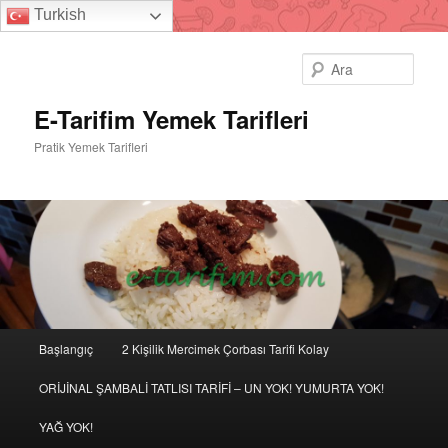
Turkish
Ara
E-Tarifim Yemek Tarifleri
Pratik Yemek Tarifleri
Ana
Başlangıç
2 Kişilik Mercimek Çorbası Tarifi Kolay
Birincil
İkincil
menü
ORİJİNAL ŞAMBALİ TATLISI TARİFİ – UN YOK! YUMURTA YOK!
içeriğe
içeriğe
YAĞ YOK!
geç
geç