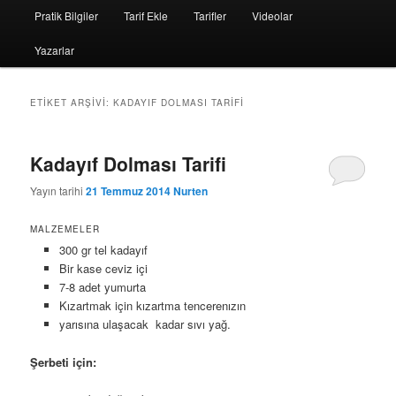
Pratik Bilgiler
Tarif Ekle
Tarifler
Videolar
Yazarlar
ETIKET ARŞIVI:
KADAYIF DOLMASI TARIFI
Kadayıf Dolması Tarifi
Yayın tarihi
21 Temmuz 2014
Nurten
MALZEMELER
300 gr tel kadayıf
Bir kase ceviz içi
7-8 adet yumurta
Kızartmak için kızartma tencerenızın
yarısına ulaşacak kadar sıvı yağ.
Şerbeti için: