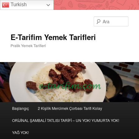
Turkish
Ara
E-Tarifim Yemek Tarifleri
Pratik Yemek Tarifleri
Ana
Başlangıç
2 Kişilik Mercimek Çorbası Tarifi Kolay
Birincil
menü
ORİJİNAL ŞAMBALİ TATLISI TARİFİ – UN YOK! YUMURTA YOK!
içeriğe
YAĞ YOK!
geç