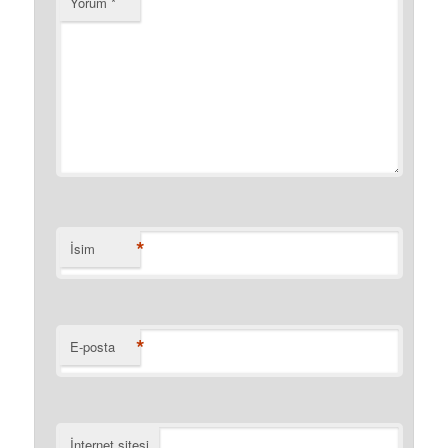
Yorum
*
*
İsim
*
E-posta
İnternet sitesi