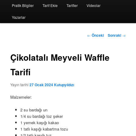
Pratik Bilgiler
Tarif Ekle
Tarifler
Videolar
Yazarlar
Yazı
←
Önceki
Sonraki
→
dolaşımı
Çikolatalı Meyveli Waffle
Tarifi
Yayın tarihi
27 Ocak 2024
Kutupyıldızı
Malzemeler:
2 su bardağı un
1/4 su bardağı toz şeker
1 yemek kaşığı kakao
1 tatlı kaşığı kabartma tozu
1/2 tatlı kaşığı tuz