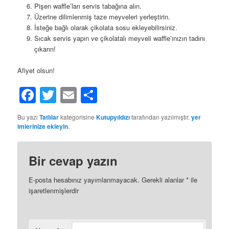
Pişen waffle’ları servis tabağına alın.
Üzerine dilimlenmiş taze meyveleri yerleştirin.
İsteğe bağlı olarak çikolata sosu ekleyebilirsiniz.
Sıcak servis yapın ve çikolatalı meyveli waffle’ınızın tadını
çıkarın!
Afiyet olsun!
Facebook
Twitter
Email
Share
Bu yazı
Tatlılar
kategorisine
Kutupyıldızı
tarafından yazılmıştır.
yer
imlerinize ekleyin
.
Bir cevap yazın
E-posta hesabınız yayımlanmayacak.
Gerekli alanlar
*
ile
işaretlenmişlerdir