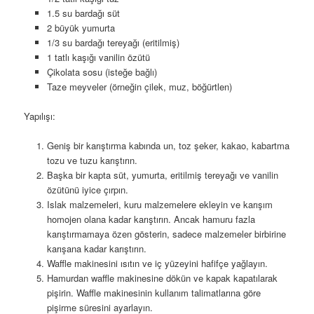
1.5 su bardağı süt
2 büyük yumurta
1/3 su bardağı tereyağı (eritilmiş)
1 tatlı kaşığı vanilin özütü
Çikolata sosu (isteğe bağlı)
Taze meyveler (örneğin çilek, muz, böğürtlen)
Yapılışı:
Geniş bir karıştırma kabında un, toz şeker, kakao, kabartma
tozu ve tuzu karıştırın.
Başka bir kapta süt, yumurta, eritilmiş tereyağı ve vanilin
özütünü iyice çırpın.
Islak malzemeleri, kuru malzemelere ekleyin ve karışım
homojen olana kadar karıştırın. Ancak hamuru fazla
karıştırmamaya özen gösterin, sadece malzemeler birbirine
karışana kadar karıştırın.
Waffle makinesini ısıtın ve iç yüzeyini hafifçe yağlayın.
Hamurdan waffle makinesine dökün ve kapak kapatılarak
pişirin. Waffle makinesinin kullanım talimatlarına göre
pişirme süresini ayarlayın.