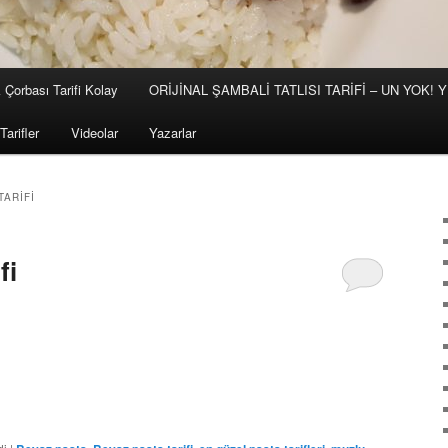
 Çorbası Tarifi Kolay
ORİJİNAL ŞAMBALİ TATLISI TARİFİ – UN YOK!
Tarifler
Videolar
Yazarlar
TARIFI
fi
are