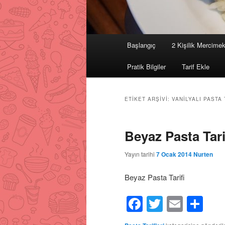
Ana
Başlangıç
2 Kişilik Mercimek
Birincil
İkincil
menü
Pratik Bilgiler
Tarif Ekle
içeriğe
içeriğe
geç
geç
ETIKET ARŞIVI:
VANILYALI PASTA 
Beyaz Pasta Tari
Yayın tarihi
7 Ocak 2014
Nurten
Beyaz Pasta Tarifi
Facebook
Twitter
Email
Sh