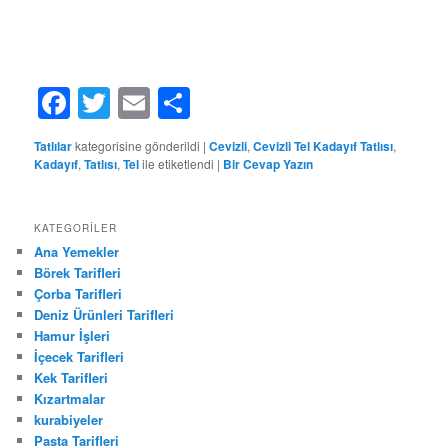
Facebook
Twitter
Email
Share
Tatlılar
kategorisine gönderildi
|
Cevizli
,
Cevizli Tel Kadayıf Tatlısı
,
Kadayıf
,
Tatlısı
,
Tel
ile etiketlendi
|
Bir Cevap Yazın
KATEGORILER
Ana Yemekler
Börek Tarifleri
Çorba Tarifleri
Deniz Ürünleri Tarifleri
Hamur İşleri
İçecek Tarifleri
Kek Tarifleri
Kızartmalar
kurabiyeler
Pasta Tarifleri