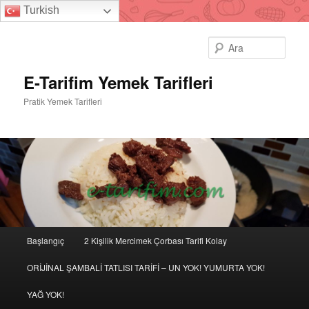
Turkish
Ara
E-Tarifim Yemek Tarifleri
Pratik Yemek Tarifleri
Ana
Başlangıç
2 Kişilik Mercimek Çorbası Tarifi Kolay
Birincil
İkincil
menü
ORİJİNAL ŞAMBALİ TATLISI TARİFİ – UN YOK! YUMURTA YOK!
içeriğe
içeriğe
YAĞ YOK!
geç
geç