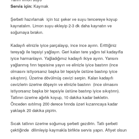
Servis için:
Kaymak
Şerbeti hazırlamak için toz şeker ve suyu tencereye koyup
kaynatalım. Limon suyu ekleyip 2-3 dk daha kaynatın ve
soğumaya bırakın.
Kadayıfı elinizle iyice parçalayıp, ince ince ayırın. Erittiğiniz
tereyağı ile tepsiyi yağlayın. Geri kalan tere yağını tel kadayıfla
iyice harmanlayın. Yağladığımız kadayıfı ikiye ayırın. Yarısını
yağlanmış fırın tepsisine yayın ve elinizle iyice bastırın (ince
olmasını istiyorsanız başka bir tepsiyle üstüne bastırıp iyice
sıkıştırın). Üzerine dövülmüş cevizi serpin. Kalan kadayıfı
cevizlerin üzerine döşeyin ve elinizle bastırın (ince olmasını
istiyorsanız başka bir tepsiyle üstüne bastırıp iyice sıkıştırın).
Tatlının üzerine ağırlık koyup, 10 dakika kadar bekletin.
Önceden ısıtılmış 200 derece fırında üzeri kızarıncaya kadar
yaklaşık 20 dakika pişirin.
Sıcak tatlının üzerine soğumuş şerbeti gezdirin. Tatlı şerbeti
çektiğinde dilimleyip kaymakla birlikte servis yapın. Afiyet olsun