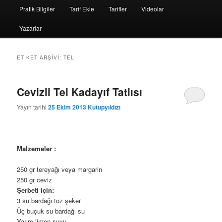
Pratik Bilgiler
Tarif Ekle
Tarifler
Videolar
Yazarlar
ETIKET ARŞIVI:
TEL
Cevizli Tel Kadayıf Tatlısı
Yayın tarihi
25 Ekim 2013
Kutupyıldızı
Malzemeler :
250 gr tereyağı veya margarin
250 gr ceviz
Şerbeti için:
3 su bardağı toz şeker
Üç buçuk su bardağı su
Yarım limon suyu