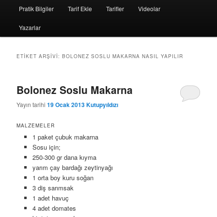
Pratik Bilgiler
Tarif Ekle
Tarifler
Videolar
Yazarlar
ETIKET ARŞIVI:
BOLONEZ SOSLU MAKARNA NASIL YAPILIR
Bolonez Soslu Makarna
Yayın tarihi
19 Ocak 2013
Kutupyıldızı
MALZEMELER
1 paket çubuk makarna
Sosu için;
250-300 gr dana kıyma
yarım çay bardağı zeytinyağı
1 orta boy kuru soğan
3 diş sarımsak
1 adet havuç
4 adet domates