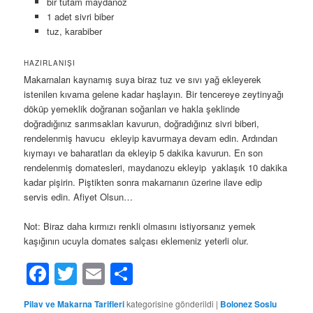
bir tutam maydanoz
1 adet sivri biber
tuz, karabiber
HAZIRLANIŞI
Makarnaları kaynamış suya biraz tuz ve sıvı yağ ekleyerek
istenilen kıvama gelene kadar haşlayın. Bir tencereye zeytinyağı
döküp yemeklik doğranan soğanları ve hakla şeklinde
doğradığınız sarımsakları kavurun, doğradığınız sivri biberi,
rendelenmiş havucu ekleyip kavurmaya devam edin. Ardından
kıymayı ve baharatları da ekleyip 5 dakika kavurun. En son
rendelenmiş domatesleri, maydanozu ekleyip yaklaşık 10 dakika
kadar pişirin. Piştikten sonra makarnanın üzerine ilave edip
servis edin. Afiyet Olsun…
Not: Biraz daha kırmızı renkli olmasını istiyorsanız yemek
kaşığının ucuyla domates salçası eklemeniz yeterli olur.
Facebook
Twitter
Email
Share
Pilav ve Makarna Tarifleri
kategorisine gönderildi
|
Bolonez Soslu