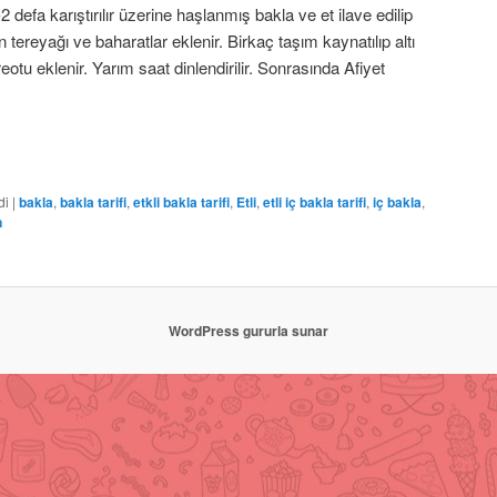
defa karıştırılır üzerine haşlanmış bakla ve et ilave edilip
n tereyağı ve baharatlar eklenir. Birkaç taşım kaynatılıp altı
otu eklenir. Yarım saat dinlendirilir. Sonrasında Afiyet
are
di
|
bakla
,
bakla tarifi
,
etkli bakla tarifi
,
Etli
,
etli iç bakla tarifi
,
iç bakla
,
n
WordPress gururla sunar