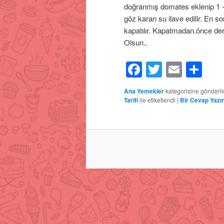
doğranmış domates eklenip 1 -2 
göz kararı su ilave edilir. En so
kapatılır. Kapatmadan.önce dere
Olsun..
Facebook
Twitter
Email
Sh
Ana Yemekler
kategorisine gönderil
Tarifi
ile etiketlendi
|
Bir Cevap Yazı