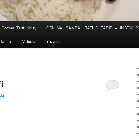
 Çorbası Tarifi Kolay
ORİJİNAL ŞAMBALİ TATLISI TARİFİ – UN YOK!
Tarifler
Videolar
Yazarlar
fi
dızı