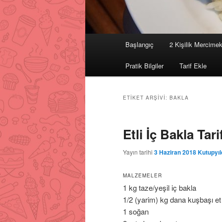
Ana
Başlangıç
2 Kişilik Mercimek
Birincil
İkincil
menü
Pratik Bilgiler
Tarif Ekle
içeriğe
içeriğe
geç
geç
ETIKET ARŞIVI:
BAKLA
Etli İç Bakla Tari
Yayın tarihi
3 Haziran 2018
Kutupyıl
MALZEMELER
1 kg taze/yeşil iç bakla
1/2 (yarim) kg dana kuşbaşı et
1 soğan