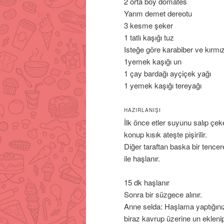
2 orta boy domates
Yarım demet dereotu
3 kesme şeker
1 tatlı kaşığı tuz
Isteğe göre karabiber ve kırmız
1yemek kaşığı un
1 çay bardağı ayçiçek yağı
1 yemek kaşığı tereyağı
HAZIRLANIŞI
İlk önce etler suyunu salıp çe
konup kısık ateşte pişirilir.
Diğer taraftan baska bir tence
ile haşlanır.
15 dk haşlanır
Sonra bir süzgece alınır.
Anne selda: Haşlama yaptığını
biraz kavrup üzerine un eklenip