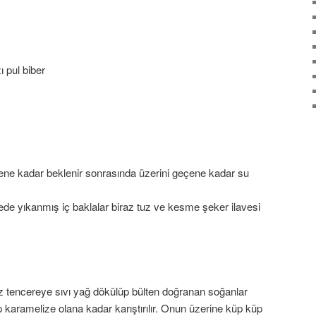
ı pul biber
kene kadar beklenir sonrasında üzerini geçene kadar su
rede yıkanmış iç baklalar biraz tuz ve kesme şeker ilavesi
z tencereye sıvı yağ dökülüp bülten doğranan soğanlar
 karamelize olana kadar karıştırılır. Onun üzerine küp küp