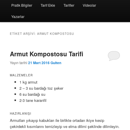
Pratik Bilgiler
Tarif Ekle
Tarifler
Videolar
Yazarlar
ETIKET ARŞIVI:
ARMUT KOMPOSTOSU
Armut Kompostosu Tarifi
Yayın tarihi
21 Mart 2016
Gulten
MALZEMELER
1 kg armut
2 – 3 su bardağı toz şeker
6 su bardağı su
2-3 tane karanfil
HAZIRLANIŞI
Armutları yıkayıp kabukları ile birlikte ortadan ikiye kesip
çekirdekli kısımlarını temizleyip ve elma dilimi şeklinde dilimleyin.