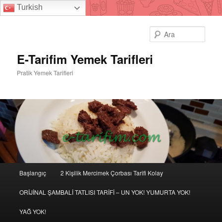
Turkish
Ara
E-Tarifim Yemek Tarifleri
Pratik Yemek Tarifleri
Ana
Başlangıç
2 Kişilik Mercimek Çorbası Tarifi Kolay
Birincil
İkincil
menü
ORİJİNAL ŞAMBALİ TATLISI TARİFİ – UN YOK! YUMURTA YOK!
içeriğe
içeriğe
YAĞ YOK!
geç
geç