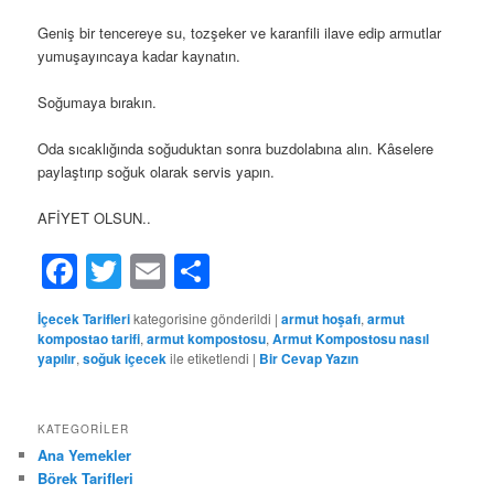
Geniş bir tencereye su, tozşeker ve karanfili ilave edip armutlar
yumuşayıncaya kadar kaynatın.
Soğumaya bırakın.
Oda sıcaklığında soğuduktan sonra buzdolabına alın. Kâselere
paylaştırıp soğuk olarak servis yapın.
AFİYET OLSUN..
Facebook
Twitter
Email
Share
İçecek Tarifleri
kategorisine gönderildi
|
armut hoşafı
,
armut
kompostao tarifi
,
armut kompostosu
,
Armut Kompostosu nasıl
yapılır
,
soğuk içecek
ile etiketlendi
|
Bir Cevap Yazın
KATEGORILER
Ana Yemekler
Börek Tarifleri