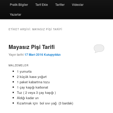
Pratik Bilgiler
Tarif Ekle
Tarifler
Videolar
Yazarlar
ETIKET ARŞIVI:
MAYASIZ PIŞI TARIFI
Mayasız Pişi Tarifi
Yayın tarihi
17 Mart 2016
Kutupyıldızı
MALZEMELER
1 yumurta
2 küçük kase yoğurt
1 paket kabartma tozu
1 çay kaşığı karbonat
Tuz ( 2 veya 3 çay kaşığı )
Aldığı kadar un
Kızartmak için bol sıvı yağ (3 bardak)