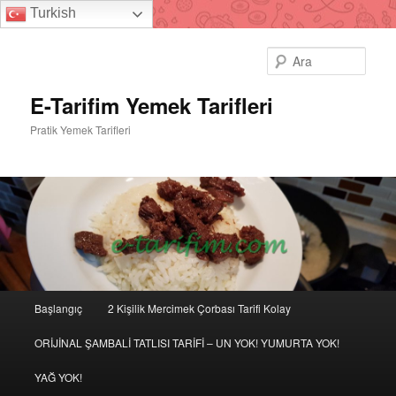
Turkish
Ara
E-Tarifim Yemek Tarifleri
Pratik Yemek Tarifleri
Ana
Başlangıç
2 Kişilik Mercimek Çorbası Tarifi Kolay
Birincil
İkincil
menü
ORİJİNAL ŞAMBALİ TATLISI TARİFİ – UN YOK! YUMURTA YOK!
içeriğe
içeriğe
YAĞ YOK!
geç
geç