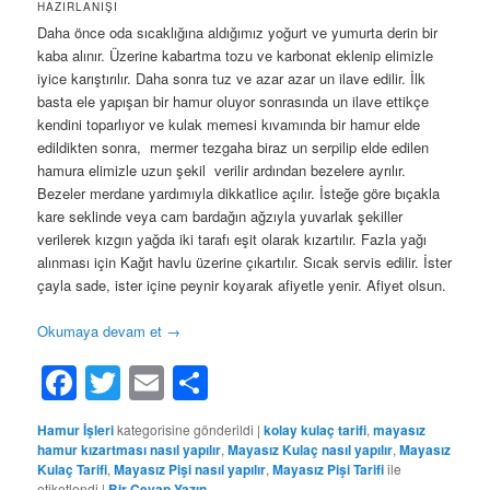
HAZIRLANIŞI
Daha önce oda sıcaklığına aldığımız yoğurt ve yumurta derin bir
kaba alınır. Üzerine kabartma tozu ve karbonat eklenip elimizle
iyice karıştırılır. Daha sonra tuz ve azar azar un ilave edilir. İlk
basta ele yapışan bir hamur oluyor sonrasında un ilave ettikçe
kendini toparlıyor ve kulak memesi kıvamında bir hamur elde
edildikten sonra, mermer tezgaha biraz un serpilip elde edilen
hamura elimizle uzun şekil verilir ardından bezelere ayrılır.
Bezeler merdane yardımıyla dikkatlice açılır. İsteğe göre bıçakla
kare seklinde veya cam bardağın ağzıyla yuvarlak şekiller
verilerek kızgın yağda iki tarafı eşit olarak kızartılır. Fazla yağı
alınması için Kağıt havlu üzerine çıkartılır. Sıcak servis edilir. İster
çayla sade, ister içine peynir koyarak afiyetle yenir. Afiyet olsun.
Okumaya devam et
→
Facebook
Twitter
Email
Share
Hamur İşleri
kategorisine gönderildi
|
kolay kulaç tarifi
,
mayasız
hamur kızartması nasıl yapılır
,
Mayasız Kulaç nasıl yapılır
,
Mayasız
Kulaç Tarifi
,
Mayasız Pişi nasıl yapılır
,
Mayasız Pişi Tarifi
ile
etiketlendi
|
Bir Cevap Yazın