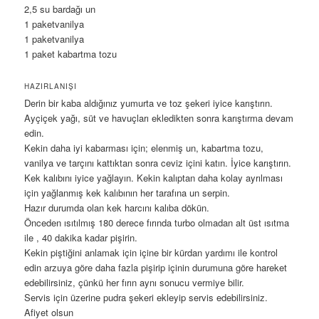
2,5 su bardağı un
1 paketvanilya
1 paketvanilya
1 paket kabartma tozu
HAZIRLANIŞI
Derin bir kaba aldığınız yumurta ve toz şekeri iyice karıştırın.
Ayçiçek yağı, süt ve havuçları ekledikten sonra karıştırma devam
edin.
Kekin daha iyi kabarması için; elenmiş un, kabartma tozu,
vanilya ve tarçını kattıktan sonra ceviz içini katın. İyice karıştırın.
Kek kalıbını iyice yağlayın. Kekin kalıptan daha kolay ayrılması
için yağlanmış kek kalıbının her tarafına un serpin.
Hazır durumda olan kek harcını kalıba dökün.
Önceden ısıtılmış 180 derece fırında turbo olmadan alt üst ısıtma
ile , 40 dakika kadar pişirin.
Kekin piştiğini anlamak için içine bir kürdan yardımı ile kontrol
edin arzuya göre daha fazla pişirip içinin durumuna göre hareket
edebilirsiniz, çünkü her fırın aynı sonucu vermiye bilir.
Servis için üzerine pudra şekeri ekleyip servis edebilirsiniz.
Afiyet olsun