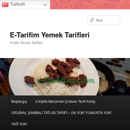
Turkish
Ara
E-Tarifim Yemek Tarifleri
Pratik Yemek Tarifleri
Ana
Başlangıç
2 Kişilik Mercimek Çorbası Tarifi Kolay
Birincil
İkincil
menü
ORİJİNAL ŞAMBALİ TATLISI TARİFİ – UN YOK! YUMURTA YOK!
içeriğe
içeriğe
YAĞ YOK!
geç
geç