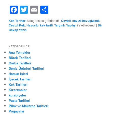
Facebook
Twitter
Email
Share
Kek Tarifleri
kategorisine gönderildi
|
Cevizli
,
cevizli havuçlu kek
,
Cevizli Kek
,
Havuçlu
,
kek tarifi
,
Tarçınlı
,
Yapılışı
ile etiketlendi
|
Bir
Cevap Yazın
KATEGORILER
Ana Yemekler
Börek Tarifleri
Çorba Tarifleri
Deniz Ürünleri Tarifleri
Hamur İşleri
İçecek Tarifleri
Kek Tarifleri
Kızartmalar
kurabiyeler
Pasta Tarifleri
Pilav ve Makarna Tarifleri
Poğaçalar