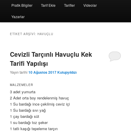
Pratik Bilgiler
Tarif Ekle
Tarifler
Videolar
Yazarlar
ETIKET ARŞIVI:
HAVUÇLU
Cevizli Tarçınlı Havuçlu Kek
Tarifi Yapılışı
Yayın tarihi
10 Ağustos 2017
Kutupyıldızı
MALZEMELER
3 adet yumurta
2 Adet orta boy rendelenmiş havuç
1 Su bardağı ince çekilmiş ceviz içi
1 Su bardağı sıvı yağ
1 çay bardağı süt
1 su bardağı toz şeker
1 tatlı kaşığı tepeleme tarçın