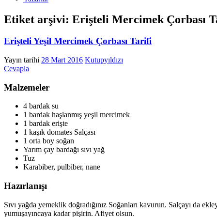
Etiket arşivi:
Erişteli Mercimek Çorbası Ta
Erişteli Yeşil Mercimek Çorbası Tarifi
Yayın tarihi
28 Mart 2016
Kutupyıldızı
Cevapla
Malzemeler
4 bardak su
1 bardak haşlanmış yeşil mercimek
1 bardak erişte
1 kaşık domates Salçası
1 orta boy soğan
Yarım çay bardağı sıvı yağ
Tuz
Karabiber, pulbiber, nane
Hazırlanışı
Sıvı yağda yemeklik doğradığınız Soğanları kavurun. Salçayı da ekleyi
yumuşayıncaya kadar pişirin. Afiyet olsun.