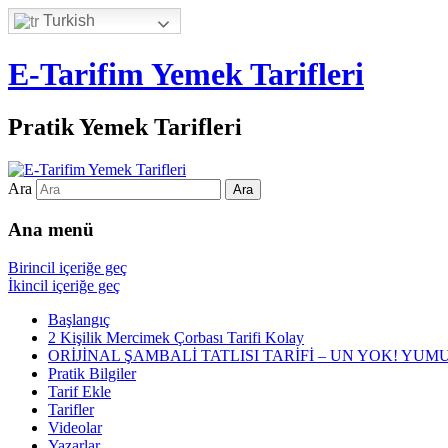
Turkish
E-Tarifim Yemek Tarifleri
Pratik Yemek Tarifleri
Ara
Ana menü
Birincil içeriğe geç
İkincil içeriğe geç
Başlangıç
2 Kişilik Mercimek Çorbası Tarifi Kolay
ORİJİNAL ŞAMBALİ TATLISI TARİFİ – UN YOK! YUM
Pratik Bilgiler
Tarif Ekle
Tarifler
Videolar
Yazarlar