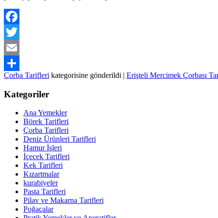
Facebook
Twitter
Email
Çorba Tarifleri
kategorisine gönderildi
|
Erişteli Mercimek Çorbası Tar
Share
Kategoriler
Ana Yemekler
Börek Tarifleri
Çorba Tarifleri
Deniz Ürünleri Tarifleri
Hamur İşleri
İçecek Tarifleri
Kek Tarifleri
Kızartmalar
kurabiyeler
Pasta Tarifleri
Pilav ve Makarna Tarifleri
Poğaçalar
Pratik Yemekler ve Aperatifler