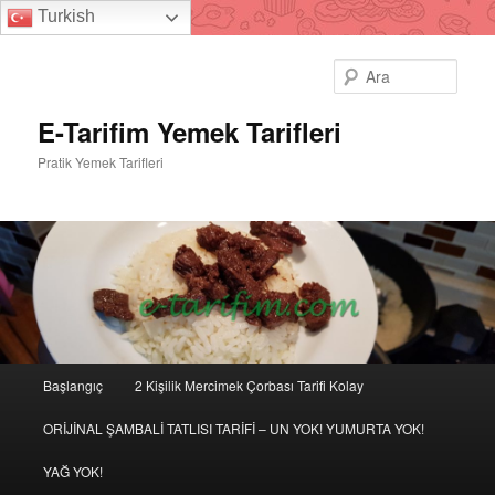
Turkish
Ara
E-Tarifim Yemek Tarifleri
Pratik Yemek Tarifleri
Ana
Başlangıç
2 Kişilik Mercimek Çorbası Tarifi Kolay
Birincil
İkincil
menü
ORİJİNAL ŞAMBALİ TATLISI TARİFİ – UN YOK! YUMURTA YOK!
içeriğe
içeriğe
YAĞ YOK!
geç
geç