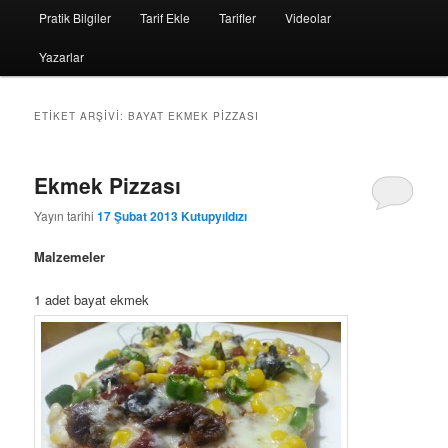
Pratik Bilgiler
Tarif Ekle
Tarifler
Videolar
Yazarlar
ETIKET ARŞIVI:
BAYAT EKMEK PIZZASI
Ekmek Pizzası
Yayın tarihi
17 Şubat 2013
Kutupyıldızı
Malzemeler
1 adet bayat ekmek