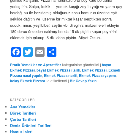
şekilde karıştırın. Pizza hamurunuzu orta boy kare borcama
yerleştirin. Salça, kekik, 1 yemek kaşığı zeytin yağı ve yarım çay
bardağı su ile hazırlamış olduğunuz sosu hamurun üzerine eşit
şekilde dağıtın ve üzerine bir miktar kaşar serptikten sonra
sucuk, mısır, yeşilbiber, zeytin vb. dileğiniz malzemeleri ekleyin
180 derce önceden ısıtılmış fırında 15 dk pişirin kaşar peynirini
eklemek için çıkarıp 5 dk daha pişirin. Afiyet Olsun…
Facebook
Twitter
Email
Share
Pratik Yemekler ve Aperatifler
kategorisine gönderildi
|
bayat
Ekmek Pizzası
,
bayat Ekmek Pizzası tarifi
,
Ekmek Pizzası
,
Ekmek
Pizzası nasıl yapılır
,
Ekmek Pizzası tarifi
,
Ekmek Pizzası yapımı
,
kolay Ekmek Pizzası
ile etiketlendi
|
Bir Cevap Yazın
KATEGORILER
Ana Yemekler
Börek Tarifleri
Çorba Tarifleri
Deniz Ürünleri Tarifleri
Hamur İşleri