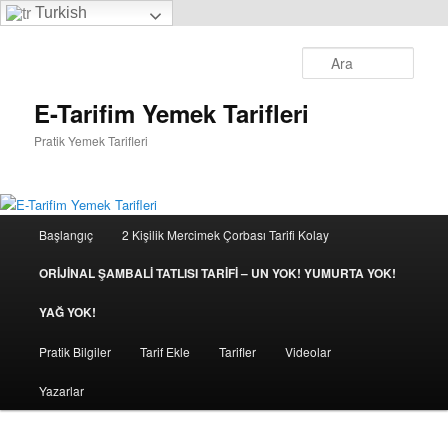
Turkish
Ara
E-Tarifim Yemek Tarifleri
Pratik Yemek Tarifleri
Ana
Başlangıç
2 Kişilik Mercimek Çorbası Tarifi Kolay
Birincil
menü
ORİJİNAL ŞAMBALİ TATLISI TARİFİ – UN YOK! YUMURTA YOK!
içeriğe
YAĞ YOK!
geç
Pratik Bilgiler
Tarif Ekle
Tarifler
Videolar
Yazarlar